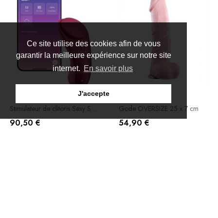
Ce site utilise des cookies afin de vous
garantir la meilleure expérience sur notre site
internet.
En savoir plus
J'accepte
Stimulateur de clitoris Sexy Secret - Panty Vibrator Satisfyer
Gode OVERSIZE 25 x 7 cm
90,50 €
54,90 €
Ajouter Au Panier
Rupture De Stock
Indisponible